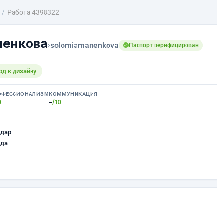
Работа 4398322
ненкова
›
solomiamanenkova
Паспорт верифицирован
д к дизайну
ОФЕССИОНАЛИЗМ
КОММУНИКАЦИЯ
-
0
/10
одар
ода