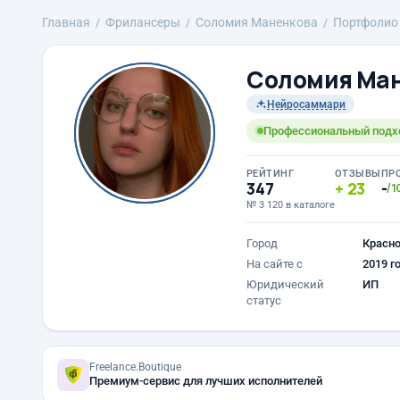
Главная
Фрилансеры
Соломия Маненкова
Портфолио
Соломия Ма
Нейросаммари
Профессиональный подхо
РЕЙТИНГ
ОТЗЫВЫ
ПР
347
23
-
/1
№ 3 120 в каталоге
Город
Красн
На сайте с
2019 г
Юридический
ИП
статус
Freelance.Boutique
Премиум-сервис для лучших исполнителей