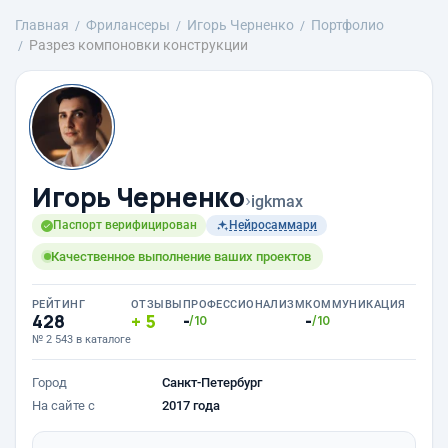
Главная
Фрилансеры
Игорь Черненко
Портфолио
Разрез компоновки конструкции
Игорь Черненко
›
igkmax
Паспорт верифицирован
Нейросаммари
Качественное выполнение ваших проектов
РЕЙТИНГ
ОТЗЫВЫ
ПРОФЕССИОНАЛИЗМ
КОММУНИКАЦИЯ
428
5
-
-
/10
/10
№ 2 543 в каталоге
Город
Санкт-Петербург
На сайте с
2017 года