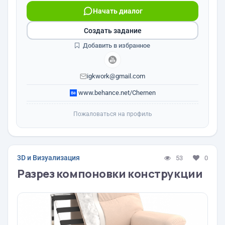
Начать диалог
Создать задание
Добавить в избранное
igkwork@gmail.com
www.behance.net/Chernen
Пожаловаться на профиль
3D и Визуализация
53
0
Разрез компоновки конструкции