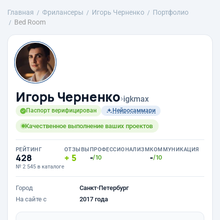
Главная
Фрилансеры
Игорь Черненко
Портфолио
Bed Room
Игорь Черненко
›
igkmax
Паспорт верифицирован
Нейросаммари
Качественное выполнение ваших проектов
РЕЙТИНГ
ОТЗЫВЫ
ПРОФЕССИОНАЛИЗМ
КОММУНИКАЦИЯ
428
5
-
-
/10
/10
№ 2 545 в каталоге
Город
Санкт-Петербург
На сайте с
2017 года