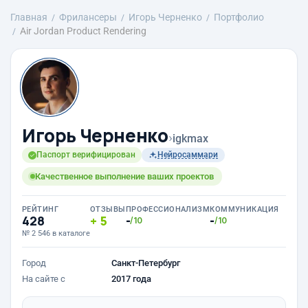
Главная
Фрилансеры
Игорь Черненко
Портфолио
Air Jordan Product Rendering
Игорь Черненко
›
igkmax
Паспорт верифицирован
Нейросаммари
Качественное выполнение ваших проектов
РЕЙТИНГ
ОТЗЫВЫ
ПРОФЕССИОНАЛИЗМ
КОММУНИКАЦИЯ
428
5
-
-
/10
/10
№ 2 546 в каталоге
Город
Санкт-Петербург
На сайте с
2017 года