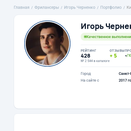
Главная
Фрилансеры
Игорь Черненко
Портфолио
К
Игорь Черне
Качественное выполнени
РЕЙТИНГ
ОТЗЫВЫ
ПР
428
5
-
/1
№ 2 544 в каталоге
Город
Санкт-
На сайте с
2017 г