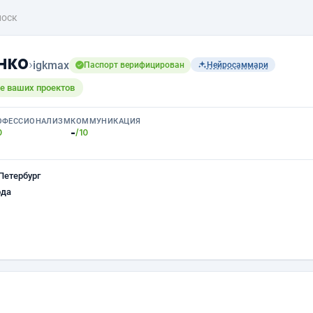
иоск
нко
›
igkmax
Паспорт верифицирован
Нейросаммари
е ваших проектов
ОФЕССИОНАЛИЗМ
КОММУНИКАЦИЯ
-
0
/10
Петербург
ода