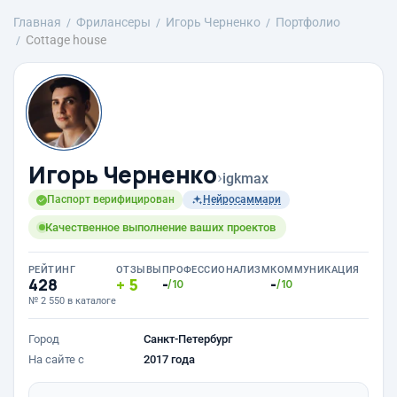
Главная
Фрилансеры
Игорь Черненко
Портфолио
Cottage house
Игорь Черненко
›
igkmax
Паспорт верифицирован
Нейросаммари
Качественное выполнение ваших проектов
РЕЙТИНГ
ОТЗЫВЫ
ПРОФЕССИОНАЛИЗМ
КОММУНИКАЦИЯ
428
5
-
-
/10
/10
№ 2 550 в каталоге
Город
Санкт-Петербург
На сайте с
2017 года