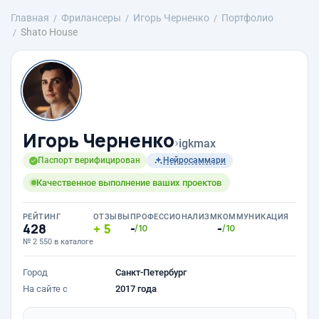
Главная
Фрилансеры
Игорь Черненко
Портфолио
Shato House
Игорь Черненко
›
igkmax
Паспорт верифицирован
Нейросаммари
Качественное выполнение ваших проектов
РЕЙТИНГ
ОТЗЫВЫ
ПРОФЕССИОНАЛИЗМ
КОММУНИКАЦИЯ
428
5
-
-
/10
/10
№ 2 550 в каталоге
Город
Санкт-Петербург
На сайте с
2017 года