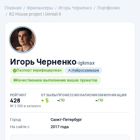
Главная
Фрилансеры
Игорь Черненко
Портфолио
R2 House project | Unreal 4
Игорь Черненко
›
igkmax
Паспорт верифицирован
Нейросаммари
Качественное выполнение ваших проектов
РЕЙТИНГ
ОТЗЫВЫ
ПРОФЕССИОНАЛИЗМ
КОММУНИКАЦИЯ
428
5
-
-
/10
/10
№ 2 550 в каталоге
Город
Санкт-Петербург
На сайте с
2017 года