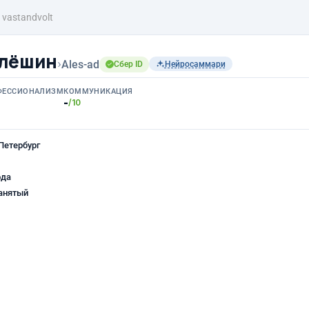
vastandvolt
Алёшин
›
Ales-ad
Сбер ID
Нейросаммари
ФЕССИОНАЛИЗМ
КОММУНИКАЦИЯ
-
/10
Петербург
ода
анятый