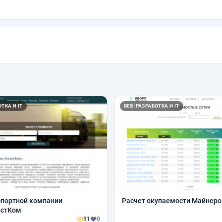
ТКА И IT
ВЕБ-РАЗРАБОТКА И IT
спортной компании
Расчет окупаемости Майнеро
истКом
91
0