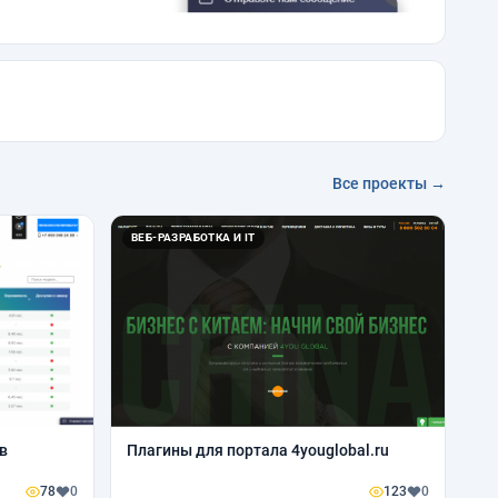
Все проекты →
ВЕБ-РАЗРАБОТКА И IT
в
Плагины для портала 4youglobal.ru
78
0
123
0