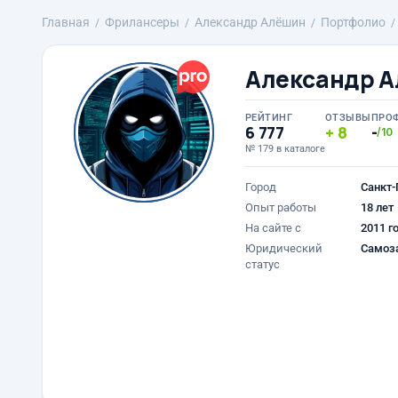
Главная
Фрилансеры
Александр Алёшин
Портфолио
Александр 
РЕЙТИНГ
ОТЗЫВЫ
ПРО
6 777
8
-
/10
№ 179 в каталоге
Город
Санкт-
Опыт работы
18 лет
На сайте с
2011 г
Юридический
Самоз
статус