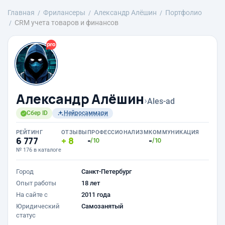
Главная
Фрилансеры
Александр Алёшин
Портфолио
CRM учета товаров и финансов
Александр Алёшин
›
Ales-ad
Сбер ID
Нейросаммари
РЕЙТИНГ
ОТЗЫВЫ
ПРОФЕССИОНАЛИЗМ
КОММУНИКАЦИЯ
6 777
8
-
-
/10
/10
№ 176 в каталоге
Город
Санкт-Петербург
Опыт работы
18 лет
На сайте с
2011 года
Юридический
Самозанятый
статус