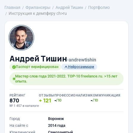
Главная
Фрилансеры
Андрей Тишин
Портфолио
Инструкция к демпферу ch>ru
Андрей Тишин
›
andrewtishin
Паспорт верифицирован
Нейросаммари
Мастер слов года 2021-2022. TOP-10 freelance.ru. >15 лет
опыта.
РЕЙТИНГ
ОТЗЫВЫ
ПРОФЕССИОНАЛИЗМ
КОММУНИКАЦИЯ
870
121
-
-
/10
/10
№ 1 457 в каталоге
Город
Воронеж
На сайте с
2014 года
Юридический
Самозанятый