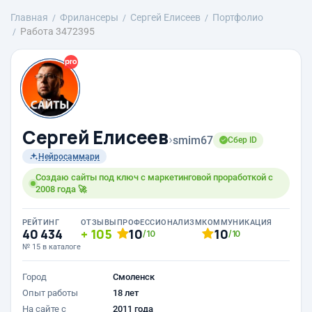
Главная
Фрилансеры
Сергей Елисеев
Портфолио
Работа 3472395
Сергей Елисеев
›
smim67
Сбер ID
Нейросаммари
Создаю сайты под ключ с маркетинговой проработкой с
2008 года 🚀
РЕЙТИНГ
ОТЗЫВЫ
ПРОФЕССИОНАЛИЗМ
КОММУНИКАЦИЯ
40 434
105
10
10
/10
/10
№ 15 в каталоге
Город
Смоленск
Опыт работы
18 лет
На сайте с
2011 года