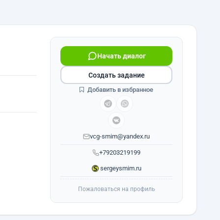
Начать диалог
Создать задание
Добавить в избранное
vcg-smim@yandex.ru
+79203219199
sergeysmim.ru
Пожаловаться на профиль