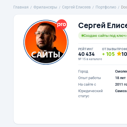
Главная
Фрилансеры
Сергей Елисеев
Портфолио
Doo
Сергей Елис
Создаю сайты под ключ с
РЕЙТИНГ
ОТЗЫВЫ
ПРОФ
40 434
105
1
№ 15 в каталоге
Город
Смоле
Опыт работы
18 лет
На сайте с
2011 г
Юридический
Самоз
статус