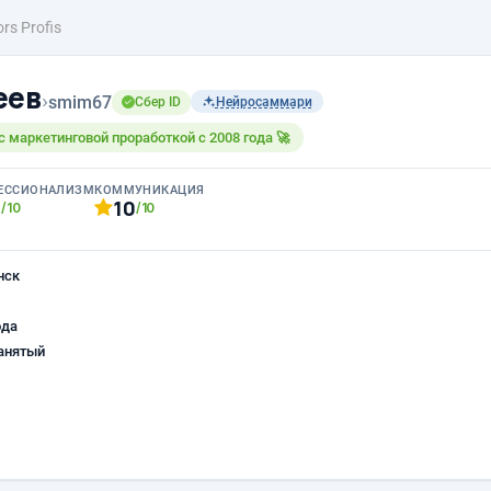
rs Profis
еев
›
smim67
Сбер ID
Нейросаммари
 маркетинговой проработкой с 2008 года 🚀
ЕССИОНАЛИЗМ
КОММУНИКАЦИЯ
0
10
/10
/10
нск
ода
анятый