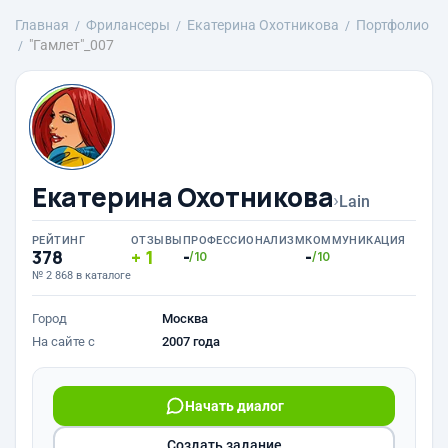
Главная
Фрилансеры
Екатерина Охотникова
Портфолио
"Гамлет"_007
Екатерина Охотникова
›
Lain
РЕЙТИНГ
ОТЗЫВЫ
ПРОФЕССИОНАЛИЗМ
КОММУНИКАЦИЯ
378
1
-
-
/10
/10
№ 2 868 в каталоге
Город
Москва
На сайте с
2007 года
Начать диалог
Создать задание