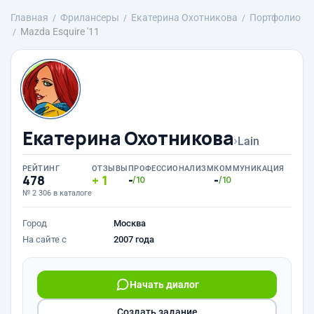
Главная
Фрилансеры
Екатерина Охотникова
Портфолио
Mazda Esquire '11
Екатерина Охотникова
›
Lain
РЕЙТИНГ
ОТЗЫВЫ
ПРОФЕССИОНАЛИЗМ
КОММУНИКАЦИЯ
478
1
-
-
/10
/10
№ 2 306 в каталоге
Город
Москва
На сайте с
2007 года
Начать диалог
Создать задание