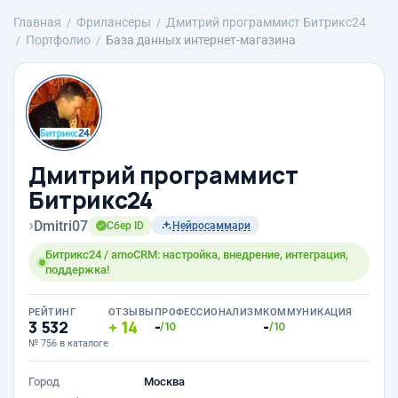
Главная
Фрилансеры
Дмитрий программист Битрикс24
Портфолио
База данных интернет-магазина
Дмитрий программист
Битрикс24
›
Dmitri07
Сбер ID
Нейросаммари
Битрикс24 / amoCRM: настройка, внедрение, интеграция,
поддержка!
РЕЙТИНГ
ОТЗЫВЫ
ПРОФЕССИОНАЛИЗМ
КОММУНИКАЦИЯ
3 532
14
-
-
/10
/10
№ 756 в каталоге
Город
Москва