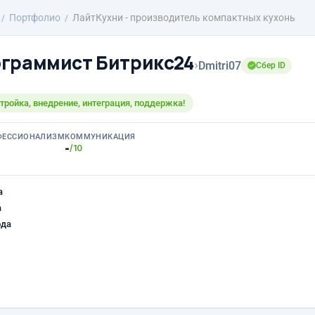
Портфолио
ЛайтКухни - производитель компактных кухонь
граммист Битрикс24
›
Dmitri07
Сбер ID
тройка, внедрение, интеграция, поддержка!
ФЕССИОНАЛИЗМ
КОММУНИКАЦИЯ
-
/10
а
а
ода