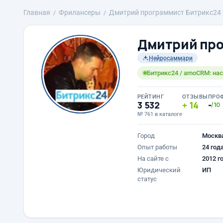
Главная
Фрилансеры
Дмитрий программист Битрикс24
Дмитрий про
Нейросаммари
Битрикс24 / amoCRM: нас
РЕЙТИНГ
ОТЗЫВЫ
ПРО
3 532
14
-
/10
№ 761 в каталоге
Город
Москв
Опыт работы
24 год
На сайте с
2012 г
Юридический
ИП
статус