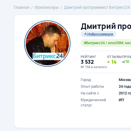
Главная
Фрилансеры
Дмитрий программист Битрикс24
Дмитрий про
Нейросаммари
Битрикс24 / amoCRM: нас
РЕЙТИНГ
ОТЗЫВЫ
ПРО
3 532
14
-
/10
№ 758 в каталоге
Город
Москв
Опыт работы
24 год
На сайте с
2012 г
Юридический
ИП
статус