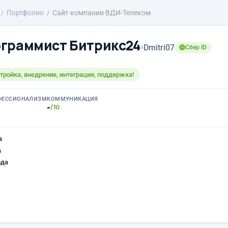
Портфолио
Сайт компании ВДИ-Телеком
граммист Битрикс24
›
Dmitri07
Сбер ID
тройка, внедрение, интеграция, поддержка!
ФЕССИОНАЛИЗМ
КОММУНИКАЦИЯ
-
/10
а
а
ода