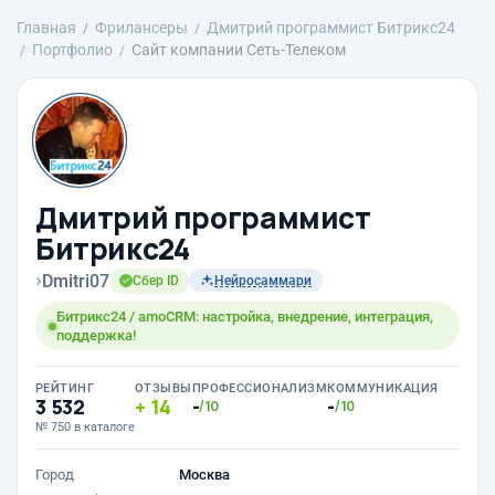
Главная
Фрилансеры
Дмитрий программист Битрикс24
Портфолио
Сайт компании Сеть-Телеком
Дмитрий программист
Битрикс24
›
Dmitri07
Сбер ID
Нейросаммари
Битрикс24 / amoCRM: настройка, внедрение, интеграция,
поддержка!
РЕЙТИНГ
ОТЗЫВЫ
ПРОФЕССИОНАЛИЗМ
КОММУНИКАЦИЯ
3 532
14
-
-
/10
/10
№ 750 в каталоге
Город
Москва