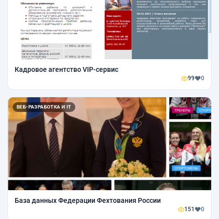
Кадровое агентство VIP-cервис
99
0
ВЕБ-РАЗРАБОТКА И IT
База данных Федерации Фехтования России
151
0