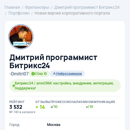
Главная
Фрилансеры
Дмитрий программист Битрикс24
Портфолио
Новая версия корпоративного портала
Дмитрий программист
Битрикс24
›
Dmitri07
Сбер ID
Нейросаммари
Битрикс24 / amoCRM: настройка, внедрение, интеграция,
поддержка!
РЕЙТИНГ
ОТЗЫВЫ
ПРОФЕССИОНАЛИЗМ
КОММУНИКАЦИЯ
3 532
14
-
-
/10
/10
№ 743 в каталоге
Город
Москва