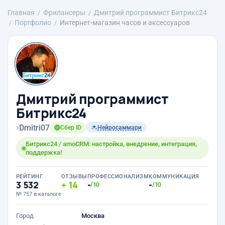
Главная
Фрилансеры
Дмитрий программист Битрикс24
Портфолио
Интернет-магазин часов и аксессуаров
Дмитрий программист
Битрикс24
›
Dmitri07
Сбер ID
Нейросаммари
Битрикс24 / amoCRM: настройка, внедрение, интеграция,
поддержка!
РЕЙТИНГ
ОТЗЫВЫ
ПРОФЕССИОНАЛИЗМ
КОММУНИКАЦИЯ
3 532
14
-
-
/10
/10
№ 757 в каталоге
Город
Москва