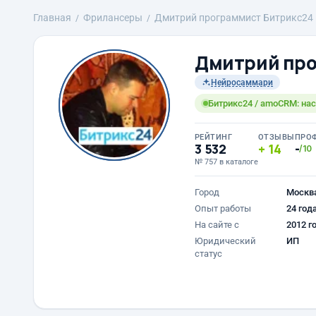
Главная
Фрилансеры
Дмитрий программист Битрикс24
Дмитрий про
Нейросаммари
Битрикс24 / amoCRM: нас
РЕЙТИНГ
ОТЗЫВЫ
ПРО
3 532
14
-
/10
№ 757 в каталоге
Город
Москв
Опыт работы
24 год
На сайте с
2012 г
Юридический
ИП
статус