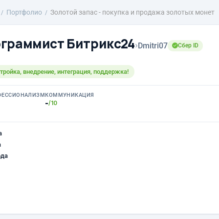
Портфолио
Золотой запас - покупка и продажа золотых монет
граммист Битрикс24
›
Dmitri07
Сбер ID
тройка, внедрение, интеграция, поддержка!
ФЕССИОНАЛИЗМ
КОММУНИКАЦИЯ
-
/10
а
а
ода