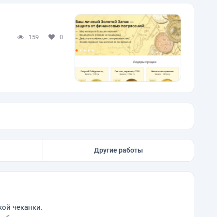
159
0
Другие работы
кой чеканки.