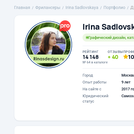
Главная
Фрилансеры
Irina Sadlovskaya
Портфолио
Д
Irina Sadlovs
Графический дизайн, кат
РЕЙТИНГ
ОТЗЫВЫ
ПРОФ
14 148
40
1
№ 64 в каталоге
Город
Москв
Опыт работы
9 лет
На сайте с
2017 г
Юридический
Самоз
статус