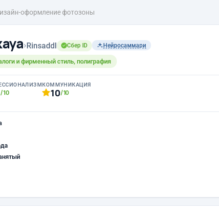
изайн-оформление фотозоны
kaya
›
Rinsaddl
Сбер ID
Нейросаммари
алоги и фирменный стиль, полиграфия
ЕССИОНАЛИЗМ
КОММУНИКАЦИЯ
0
10
/10
/10
а
ода
анятый