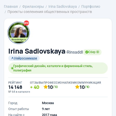
Главная
Фрилансеры
Irina Sadlovskaya
Портфолио
Проекты озеленения общественных пространств
Irina Sadlovskaya
›
Rinsaddl
Сбер ID
Нейросаммари
Графический дизайн, каталоги и фирменный стиль,
полиграфия
РЕЙТИНГ
ОТЗЫВЫ
ПРОФЕССИОНАЛИЗМ
КОММУНИКАЦИЯ
14 148
40
10
10
/10
/10
№ 64 в каталоге
Город
Москва
Опыт работы
9 лет
На сайте с
2017 года