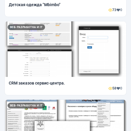
Детская одежда "Mbimbo"
73
0
ВЕБ-РАЗРАБОТКА И IT
CRM заказов сервис-центра.
58
0
ВЕБ-РАЗРАБОТКА И IT