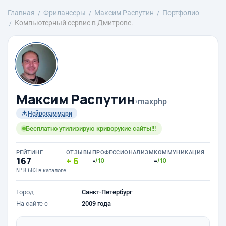
Главная
Фрилансеры
Максим Распутин
Портфолио
Компьютерный сервис в Дмитрове.
Максим Распутин
›
maxphp
Нейросаммари
Бесплатно утилизирую криворукие сайты!!!
РЕЙТИНГ
ОТЗЫВЫ
ПРОФЕССИОНАЛИЗМ
КОММУНИКАЦИЯ
167
6
-
-
/10
/10
№ 8 683 в каталоге
Город
Санкт-Петербург
На сайте с
2009 года