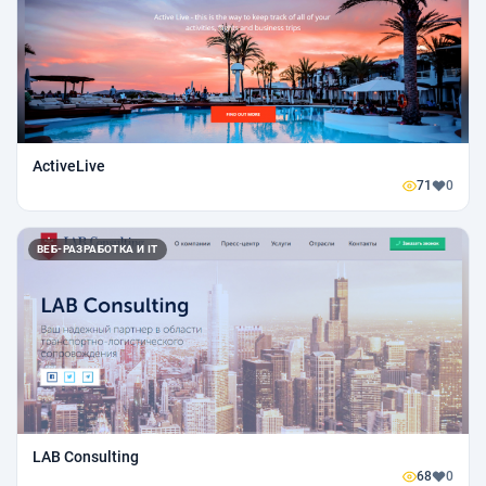
ActiveLive
71
0
ВЕБ-РАЗРАБОТКА И IT
LAB Consulting
68
0