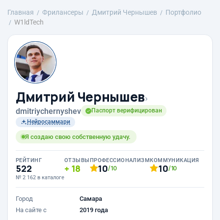
Главная
Фрилансеры
Дмитрий Чернышев
Портфолио
W1ldTech
Дмитрий Чернышев
›
dmitriychernyshev
Паспорт верифицирован
Нейросаммари
Я создаю свою собственную удачу.
РЕЙТИНГ
ОТЗЫВЫ
ПРОФЕССИОНАЛИЗМ
КОММУНИКАЦИЯ
522
18
10
10
/10
/10
№ 2 162 в каталоге
Город
Самара
На сайте с
2019 года