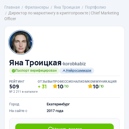
Главная
Фрилансеры
Яна Троицкая
Портфолио
Директор по маркетингу в криптопроекте | Chief Marketing
Officer
Яна Троицкая
›
korobkabiz
Паспорт верифицирован
Нейросаммари
РЕЙТИНГ
ОТЗЫВЫ
ПРОФЕССИОНАЛИЗМ
КОММУНИКАЦИЯ
509
31
10
10
/10
/10
№ 2 211 в каталоге
Город
Екатеринбург
На сайте с
2017 года