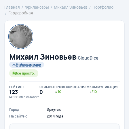
Главная
Фрилансеры
Михаил Зиновьев
Портфолио
Гардеробная
Михаил Зиновьев
›
CloudDice
Нейросаммари
Всё просто.
РЕЙТИНГ
ОТЗЫВЫ
ПРОФЕССИОНАЛИЗМ
КОММУНИКАЦИЯ
123
0
-
-
/10
/10
№ 13 988 в каталоге
Город
Иркутск
На сайте с
2014 года