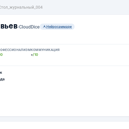
Стол_журнальный_004
вьев
›
CloudDice
Нейросаммари
РОФЕССИОНАЛИЗМ
КОММУНИКАЦИЯ
-
10
/10
к
ода