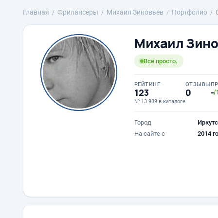
Главная
Фрилансеры
Михаил Зиновьев
Портфолио
Михаил Зино
Всё просто.
РЕЙТИНГ
ОТЗЫВЫ
П
123
0
-
/
№ 13 989 в каталоге
Город
Иркутс
На сайте с
2014 г