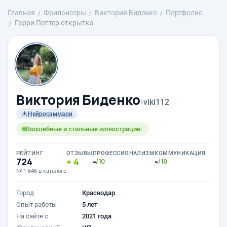
Главная
Фрилансеры
Виктория Биденко
Портфолио
Гарри Поттер открытка
Виктория Биденко
›
viki112
Нейросаммари
Волшебные и стильные иллюстрации.
РЕЙТИНГ
ОТЗЫВЫ
ПРОФЕССИОНАЛИЗМ
КОММУНИКАЦИЯ
724
4
-
-
/10
/10
№ 1 646 в каталоге
Город
Краснодар
Опыт работы
5 лет
На сайте с
2021 года