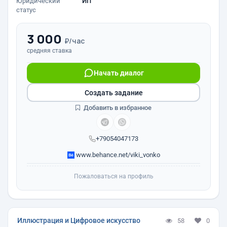
Юридический
ИП
статус
3 000
₽/час
средняя ставка
Начать диалог
Создать задание
Добавить в избранное
+79054047173
www.behance.net/viki_vonko
Пожаловаться на профиль
Иллюстрация и Цифровое искусство
58
0