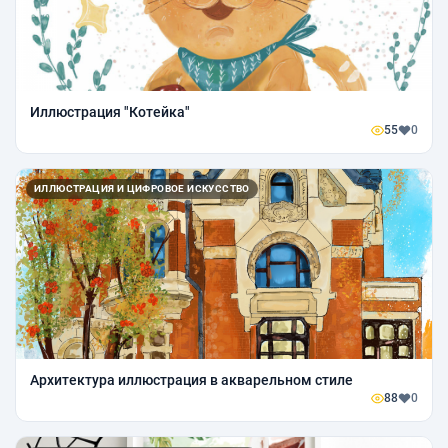
Иллюстрация "Котейка"
55
0
ИЛЛЮСТРАЦИЯ И ЦИФРОВОЕ ИСКУССТВО
Архитектура иллюстрация в акварельном стиле
88
0