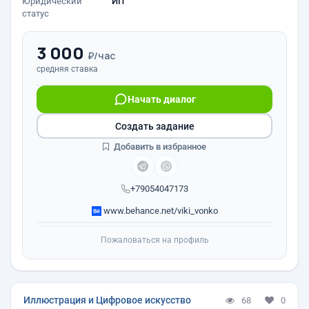
Юридический
ИП
статус
3 000
₽/час
средняя ставка
Начать диалог
Создать задание
Добавить в избранное
+79054047173
www.behance.net/viki_vonko
Пожаловаться на профиль
Иллюстрация и Цифровое искусство
68
0