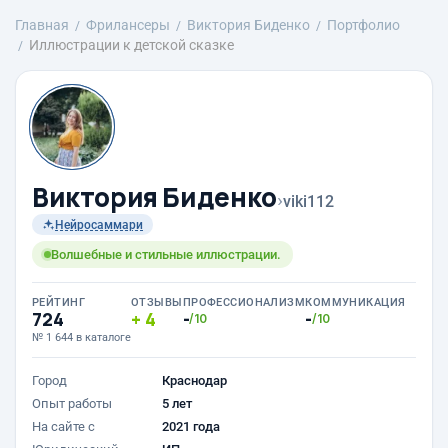
Главная
Фрилансеры
Виктория Биденко
Портфолио
Иллюстрации к детской сказке
Виктория Биденко
›
viki112
Нейросаммари
Волшебные и стильные иллюстрации.
РЕЙТИНГ
ОТЗЫВЫ
ПРОФЕССИОНАЛИЗМ
КОММУНИКАЦИЯ
724
4
-
-
/10
/10
№ 1 644 в каталоге
Город
Краснодар
Опыт работы
5 лет
На сайте с
2021 года