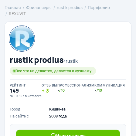
Главная
Фрилансеры
rustik prodius
Портфолио
REXUVIT
rustik prodius
›
rustik
Все что ни делается, делается к лучшему.
РЕЙТИНГ
ОТЗЫВЫ
ПРОФЕССИОНАЛИЗМ
КОММУНИКАЦИЯ
149
3
-
-
/10
/10
№ 10 557 в каталоге
Город
Кишинев
На сайте с
2008 года
Начать диалог