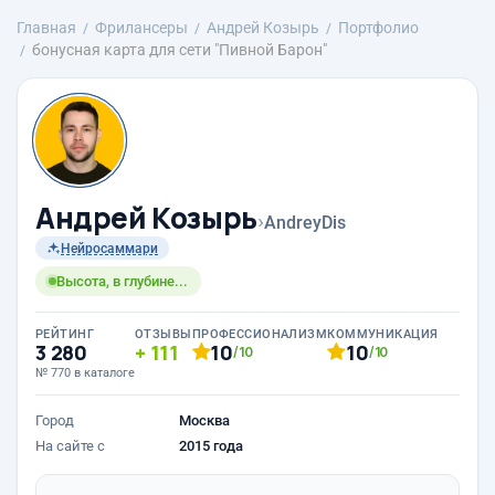
Главная
Фрилансеры
Андрей Козырь
Портфолио
бонусная карта для сети "Пивной Барон"
Андрей Козырь
›
AndreyDis
Нейросаммари
Высота, в глубине...
РЕЙТИНГ
ОТЗЫВЫ
ПРОФЕССИОНАЛИЗМ
КОММУНИКАЦИЯ
3 280
111
10
10
/10
/10
№ 770 в каталоге
Город
Москва
На сайте с
2015 года