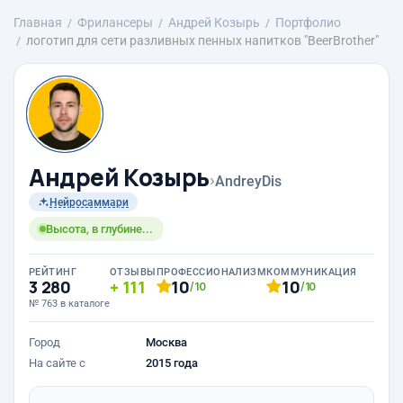
Главная
Фрилансеры
Андрей Козырь
Портфолио
логотип для сети разливных пенных напитков "BeerBrother"
Андрей Козырь
›
AndreyDis
Нейросаммари
Высота, в глубине...
РЕЙТИНГ
ОТЗЫВЫ
ПРОФЕССИОНАЛИЗМ
КОММУНИКАЦИЯ
3 280
111
10
10
/10
/10
№ 763 в каталоге
Город
Москва
На сайте с
2015 года