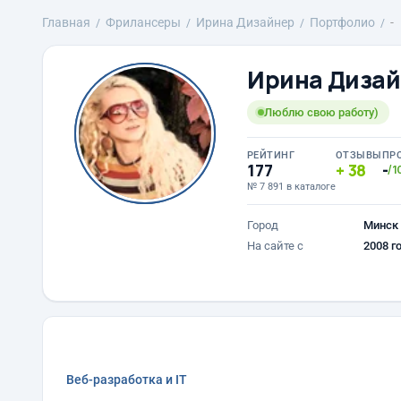
Главная
Фрилансеры
Ирина Дизайнер
Портфолио
-
Ирина Диза
Люблю свою работу)
РЕЙТИНГ
ОТЗЫВЫ
ПР
177
38
-
/1
№ 7 891 в каталоге
Город
Минск
На сайте с
2008 г
Веб-разработка и IT