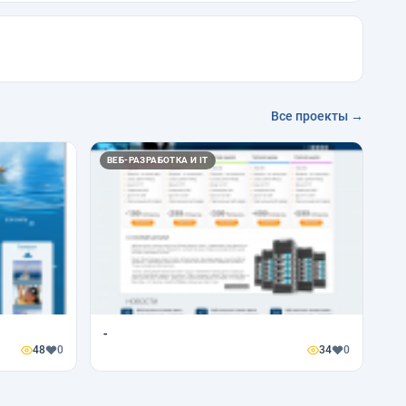
Все проекты →
ВЕБ-РАЗРАБОТКА И IT
-
48
0
34
0