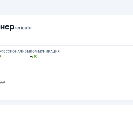
йнер
›
erigato
ОФЕССИОНАЛИЗМ
КОММУНИКАЦИЯ
-
0
/10
ода