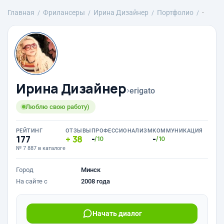
Главная
Фрилансеры
Ирина Дизайнер
Портфолио
-
Ирина Дизайнер
›
erigato
Люблю свою работу)
РЕЙТИНГ
ОТЗЫВЫ
ПРОФЕССИОНАЛИЗМ
КОММУНИКАЦИЯ
177
38
-
-
/10
/10
№ 7 887 в каталоге
Город
Минск
На сайте с
2008 года
Начать диалог