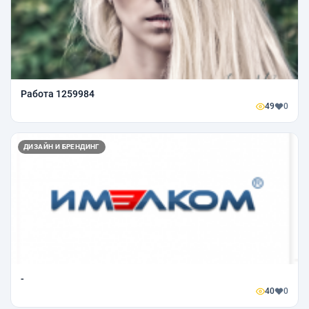
Работа 1259984
49
0
ДИЗАЙН И БРЕНДИНГ
-
40
0