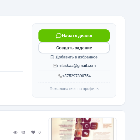
Начать диалог
Создать задание
Добавить в избранное
milaskaa@gmail.com
+375297390754
Пожаловаться на профиль
43
0