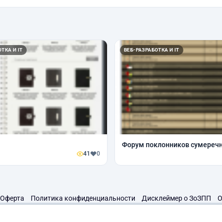
ТКА И IT
ВЕБ-РАЗРАБОТКА И IT
Форум поклонников сумеречн
41
0
Оферта
Политика конфиденциальности
Дисклеймер о ЗоЗПП
О