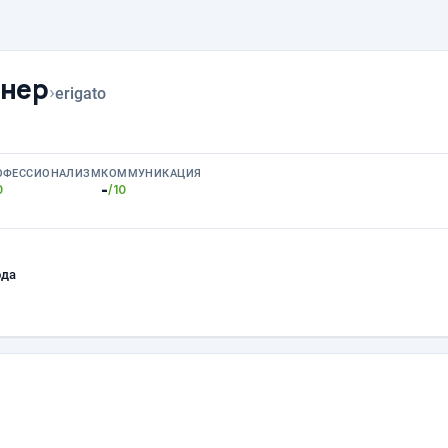
йнер
›
erigato
ОФЕССИОНАЛИЗМ
КОММУНИКАЦИЯ
-
0
/10
ода