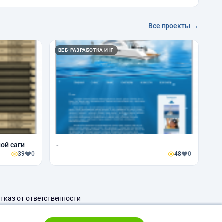
Все проекты →
ВЕБ-РАЗРАБОТКА И IT
ой саги
-
39
0
48
0
тказ от ответственности