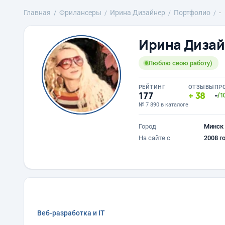
Главная
Фрилансеры
Ирина Дизайнер
Портфолио
-
Ирина Диза
Люблю свою работу)
РЕЙТИНГ
ОТЗЫВЫ
ПР
177
38
-
/1
№ 7 890 в каталоге
Город
Минск
На сайте с
2008 г
Веб-разработка и IT