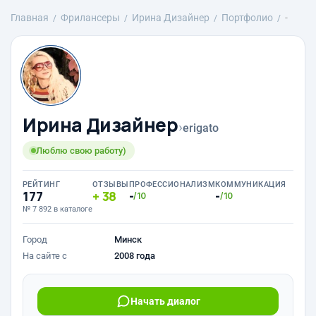
Главная
Фрилансеры
Ирина Дизайнер
Портфолио
-
Ирина Дизайнер
›
erigato
Люблю свою работу)
РЕЙТИНГ
ОТЗЫВЫ
ПРОФЕССИОНАЛИЗМ
КОММУНИКАЦИЯ
177
38
-
-
/10
/10
№ 7 892 в каталоге
Город
Минск
На сайте с
2008 года
Начать диалог