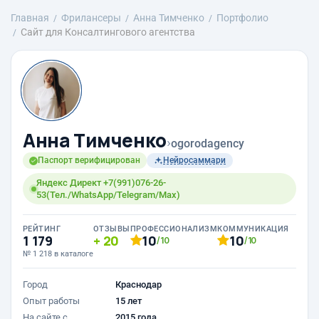
Главная
Фрилансеры
Анна Тимченко
Портфолио
Сайт для Консалтингового агентства
Анна Тимченко
›
ogorodagency
Паспорт верифицирован
Нейросаммари
Яндекс Директ +7(991)076-26-
53(Тел./WhatsApp/Telegram/Max)
РЕЙТИНГ
ОТЗЫВЫ
ПРОФЕССИОНАЛИЗМ
КОММУНИКАЦИЯ
1 179
20
10
10
/10
/10
№ 1 218 в каталоге
Город
Краснодар
Опыт работы
15 лет
На сайте с
2015 года