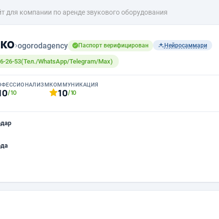
т для компании по аренде звукового оборудования
ко
›
ogorodagency
Паспорт верифицирован
Нейросаммари
6-26-53(Тел./WhatsApp/Telegram/Max)
ОФЕССИОНАЛИЗМ
КОММУНИКАЦИЯ
10
10
/10
/10
одар
ода