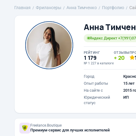
Главная
Фрилансеры
Анна Тимченко
Портфолио
Сай
Анна Тимчен
Яндекс Директ +7(991)07
РЕЙТИНГ
ОТЗЫВЫ
ПР
1 179
20
№ 1 227 в каталоге
Город
Красн
Опыт работы
15 лет
На сайте с
2015 г
Юридический
ИП
статус
Freelance.Boutique
Премиум-сервис для лучших исполнителей