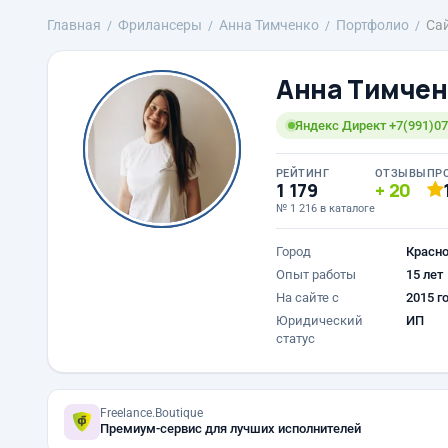
Главная
Фрилансеры
Анна Тимченко
Портфолио
Сай
Анна Тимчен
Яндекс Директ +7(991)07
РЕЙТИНГ
ОТЗЫВЫ
ПР
1 179
20
№ 1 216 в каталоге
Город
Красн
Опыт работы
15 лет
На сайте с
2015 г
Юридический
ИП
статус
Freelance.Boutique
Премиум-сервис для лучших исполнителей