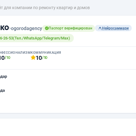
т для компании по ремонту квартир и домов
ко
›
ogorodagency
Паспорт верифицирован
Нейросаммари
6-26-53(Тел./WhatsApp/Telegram/Max)
ОФЕССИОНАЛИЗМ
КОММУНИКАЦИЯ
10
10
/10
/10
одар
ода