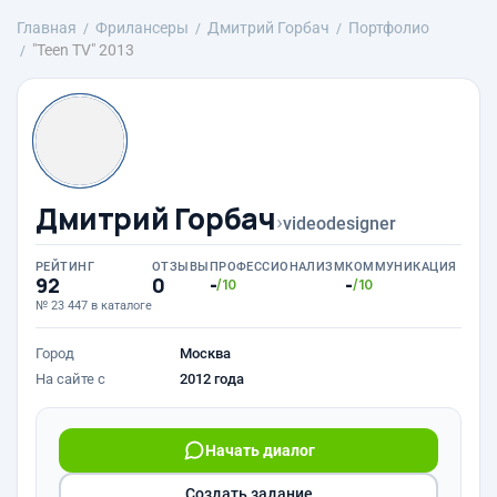
Главная
Фрилансеры
Дмитрий Горбач
Портфолио
"Teen TV" 2013
Дмитрий Горбач
›
videodesigner
РЕЙТИНГ
ОТЗЫВЫ
ПРОФЕССИОНАЛИЗМ
КОММУНИКАЦИЯ
92
0
-
-
/10
/10
№ 23 447 в каталоге
Город
Москва
На сайте с
2012 года
Начать диалог
Создать задание