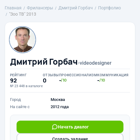
Главная
Фрилансеры
Дмитрий Горбач
Портфолио
"Зоо ТВ" 2013
Дмитрий Горбач
›
videodesigner
РЕЙТИНГ
ОТЗЫВЫ
ПРОФЕССИОНАЛИЗМ
КОММУНИКАЦИЯ
92
0
-
-
/10
/10
№ 23 448 в каталоге
Город
Москва
На сайте с
2012 года
Начать диалог
Создать задание