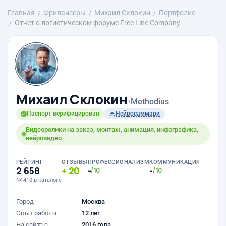
Главная
Фрилансеры
Михаил Склокин
Портфолио
Отчет о логистическом форуме Free Line Company
Михаил Склокин
›
Methodius
Паспорт верифицирован
Нейросаммари
Видеоролики на заказ, монтаж, анимация, инфографика,
нейровидео
РЕЙТИНГ
ОТЗЫВЫ
ПРОФЕССИОНАЛИЗМ
КОММУНИКАЦИЯ
2 658
20
-
-
/10
/10
№ 410 в каталоге
Город
Москва
Опыт работы
12 лет
На сайте с
2016 года