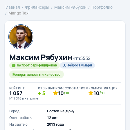
Главная
Фрилансеры
Максим Рябухин
Портфолио
Mango Taxi
Максим Рябухин
›
rm5553
Паспорт верифицирован
Нейросаммари
оперативность и качество
РЕЙТИНГ
ОТЗЫВЫ
ПРОФЕССИОНАЛИЗМ
КОММУНИКАЦИЯ
1 057
5
10
10
/10
/10
№ 1 316 в каталоге
Город
Ростов-на-Дону
Опыт работы
12 лет
На сайте с
2013 года