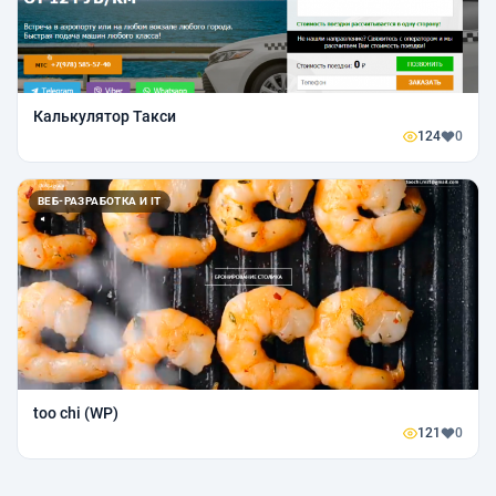
Калькулятор Такси
124
0
ВЕБ-РАЗРАБОТКА И IT
too chi (WP)
121
0