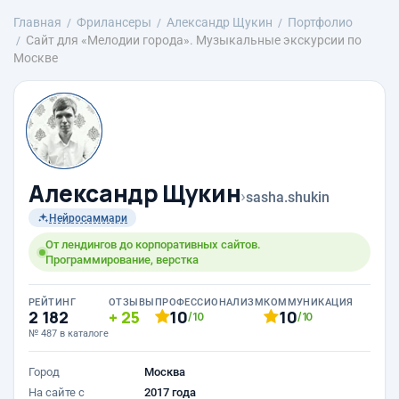
Главная
Фрилансеры
Александр Щукин
Портфолио
Сайт для «Мелодии города». Музыкальные экскурсии по
Москве
Александр Щукин
›
sasha.shukin
Нейросаммари
От лендингов до корпоративных сайтов.
Программирование, верстка
РЕЙТИНГ
ОТЗЫВЫ
ПРОФЕССИОНАЛИЗМ
КОММУНИКАЦИЯ
2 182
25
10
10
/10
/10
№ 487 в каталоге
Город
Москва
На сайте с
2017 года