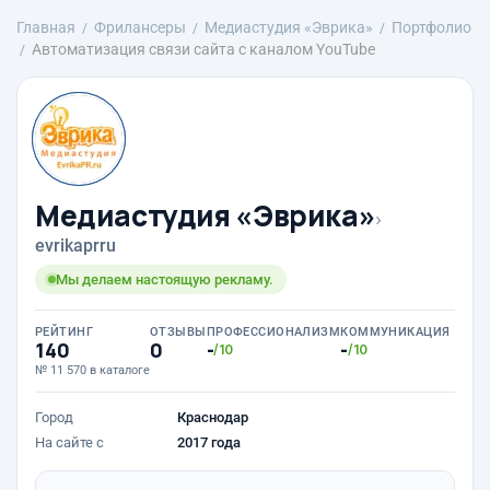
Главная
Фрилансеры
Медиастудия «Эврика»
Портфолио
Автоматизация связи сайта с каналом YouTube
Медиастудия «Эврика»
›
evrikaprru
Мы делаем настоящую рекламу.
РЕЙТИНГ
ОТЗЫВЫ
ПРОФЕССИОНАЛИЗМ
КОММУНИКАЦИЯ
140
0
-
-
/10
/10
№ 11 570 в каталоге
Город
Краснодар
На сайте с
2017 года