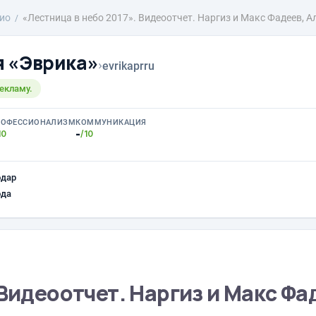
ио
«Лестница в небо 2017». Видеоотчет. Наргиз и Макс Фадеев, А
 «Эврика»
›
evrikaprru
екламу.
РОФЕССИОНАЛИЗМ
КОММУНИКАЦИЯ
-
10
/10
одар
ода
 Видеоотчет. Наргиз и Макс Фа