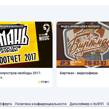
ИМАЦИЯ И МОУШЕН
ВИДЕО, АНИМАЦИЯ И МОУШЕН
полуостров свободы 2017.
Биртман - видеоафиша
т.
59
0
Оферта
Политика конфиденциальности
Дисклеймер о ЗоЗПП
О