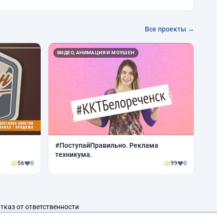
Все проекты →
ВИДЕО, АНИМАЦИЯ И МОУШЕН
#ПоступайПравильно. Реклама
техникума.
56
0
99
0
тказ от ответственности