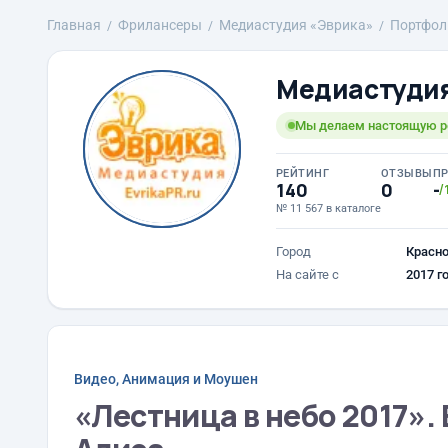
Главная
Фрилансеры
Медиастудия «Эврика»
Портфол
Медиастудия
Мы делаем настоящую р
РЕЙТИНГ
ОТЗЫВЫ
П
140
0
-
/
№ 11 567 в каталоге
Город
Красн
На сайте с
2017 г
Видео, Анимация и Моушен
«Лестница в небо 2017».