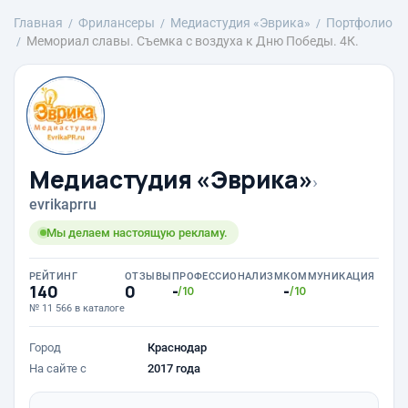
Главная
Фрилансеры
Медиастудия «Эврика»
Портфолио
Мемориал славы. Съемка с воздуха к Дню Победы. 4К.
Медиастудия «Эврика»
›
evrikaprru
Мы делаем настоящую рекламу.
РЕЙТИНГ
ОТЗЫВЫ
ПРОФЕССИОНАЛИЗМ
КОММУНИКАЦИЯ
140
0
-
-
/10
/10
№ 11 566 в каталоге
Город
Краснодар
На сайте с
2017 года