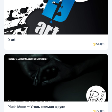
D-art
54
0
ВИДЕО, АНИМАЦИЯ И МОУШЕН
Plush Moon — Уголь сжимая в руке
77
0