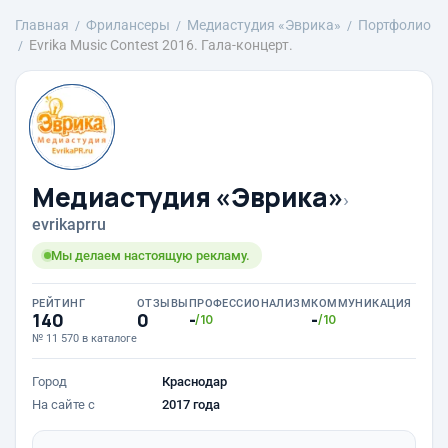
Главная
Фрилансеры
Медиастудия «Эврика»
Портфолио
Evrika Music Contest 2016. Гала-концерт.
Медиастудия «Эврика»
›
evrikaprru
Мы делаем настоящую рекламу.
РЕЙТИНГ
ОТЗЫВЫ
ПРОФЕССИОНАЛИЗМ
КОММУНИКАЦИЯ
140
0
-
-
/10
/10
№ 11 570 в каталоге
Город
Краснодар
На сайте с
2017 года